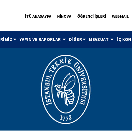
İTÜ ANASAYFA
NİNOVA
ÖĞRENCİ İŞLERİ
WEBMAIL
ERİMİZ
YAYIN VE RAPORLAR
DİĞER
MEVZUAT
İÇ KO