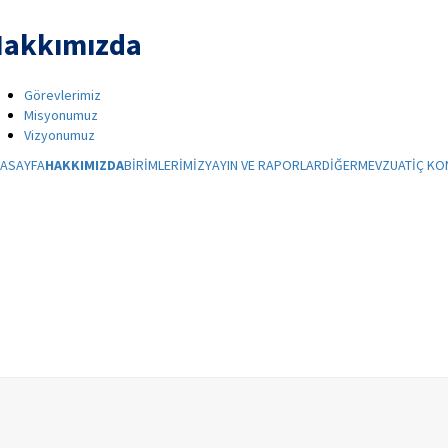
akkımızda
Görevlerimiz
Misyonumuz
Vizyonumuz
ASAYFA
HAKKIMIZDA
BİRİMLERİMİZ
YAYIN VE RAPORLAR
DİĞER
MEVZUAT
İÇ KO