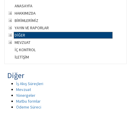
ANASAYFA
HAKKIMIZDA
BİRİMLERİMİZ
YAYIN VE RAPORLAR
DİĞER
MEVZUAT
İÇ KONTROL
İLETİŞİM
Diğer
İş Akış Süreçleri
Mevzuat
Yönergeler
Matbu formlar
Ödeme Süreci